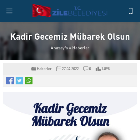
Kadir Gecemiz Mübarek Olsun
Anasayfa
»
Haberler
Haberler
27.04.2022
0
1.898