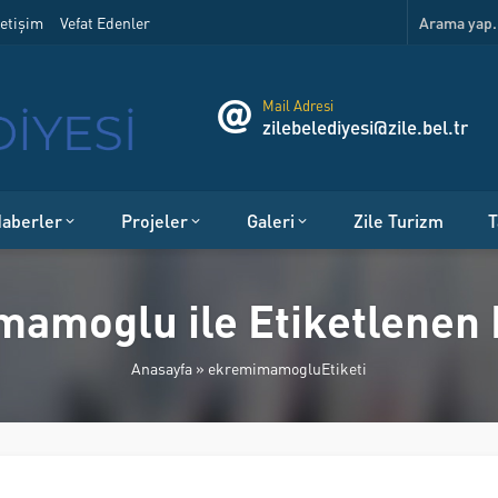
etişim
Vefat Edenler
Mail Adresi
zilebelediyesi@zile.bel.tr
aberler
Projeler
Galeri
Zile Turizm
T
amoglu ile Etiketlenen
Anasayfa
»
ekremimamogluEtiketi