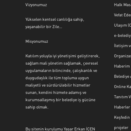
Vizyonumuz
Halk Mas
Vefat Ede
Yükselen kentsel canlılığa sahip,
Ulaşım (O
yaşanabilir bir Zile…
e-beledi
Misyonumuz
İletişim 
Katılım yoluyla iyi yönetişimi geliştirerek,
Organiza
sağlam mali yönetim sağlamak, çevresel
Haberim 
uygulamaların bilincinde, çalışkanlık ve
Belediye
duygudaşlık ile tüm topluma uygun
maliyetli ve sürdürülebilir hizmetler
Online Ka
sunan, kendini hizmete adamış ve
Tanıtım 
Halk Masası
kurumsallaşmış bir belediye iş gücüne
sahip olmak.
Haberler
Keşfedin
projeler
Bu sitenin kurulumu Yaşar Erkan İÇEN