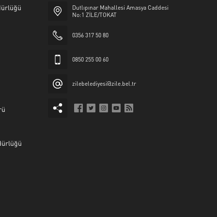
üdürlüğü
Dutlıpınar Mahallesi Amasya Caddesi
No:1 ZİLE/TOKAT
0356 317 50 80
0850 255 00 60
zilebelediyesi@zile.bel.tr
rü
dürlüğü