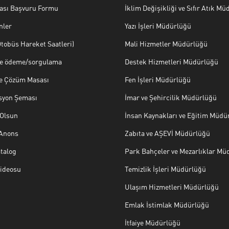
ası Başvuru Formu
İklim Değişikliği ve Sıfır Atık M
nler
Yazı İşleri Müdürlüğü
tobüs Hareket Saatleri)
Mali Hizmetler Müdürlüğü
ye ödeme/sorgulama
Destek Hizmetleri Müdürlüğü
ve Çözüm Masası
Fen İşleri Müdürlüğü
syon Şeması
İmar ve Şehircilik Müdürlüğü
Olsun
İnsan Kaynakları ve Eğitim Müdü
 Anons
Zabıta ve AŞEVİ Müdürlüğü
talog
Park Bahçeler ve Mezarlıklar Mü
Videosu
Temizlik İşleri Müdürlüğü
Ulaşım Hizmetleri Müdürlüğü
Emlak İstimlak Müdürlüğü
İtfaiye Müdürlüğü