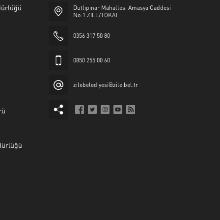
üdürlüğü
Dutlıpınar Mahallesi Amasya Caddesi
No:1 ZİLE/TOKAT
0356 317 50 80
0850 255 00 60
zilebelediyesi@zile.bel.tr
rü
dürlüğü