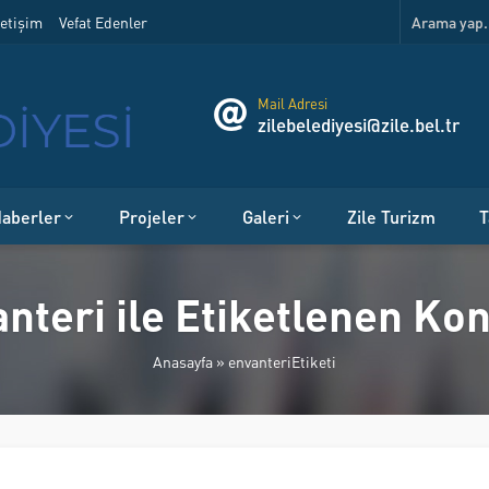
etişim
Vefat Edenler
Mail Adresi
zilebelediyesi@zile.bel.tr
aberler
Projeler
Galeri
Zile Turizm
T
nteri ile Etiketlenen Ko
Anasayfa
»
envanteriEtiketi