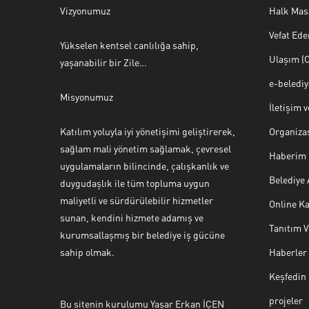
Vizyonumuz
Halk Mas
Vefat Ede
Yükselen kentsel canlılığa sahip,
Ulaşım (O
yaşanabilir bir Zile…
e-beledi
Misyonumuz
İletişim 
Katılım yoluyla iyi yönetişimi geliştirerek,
Organiza
sağlam mali yönetim sağlamak, çevresel
Haberim 
uygulamaların bilincinde, çalışkanlık ve
Belediye
duygudaşlık ile tüm topluma uygun
maliyetli ve sürdürülebilir hizmetler
Online Ka
sunan, kendini hizmete adamış ve
Tanıtım 
Halk Masası
kurumsallaşmış bir belediye iş gücüne
sahip olmak.
Haberler
Keşfedin
projeler
Bu sitenin kurulumu Yaşar Erkan İÇEN