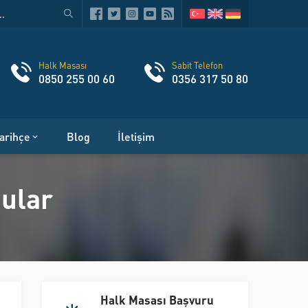
Halk Masası
Sabit Telefon
0850 255 00 60
0356 317 50 80
arihçe
Blog
İletişim
nular
Halk Masası Başvuru