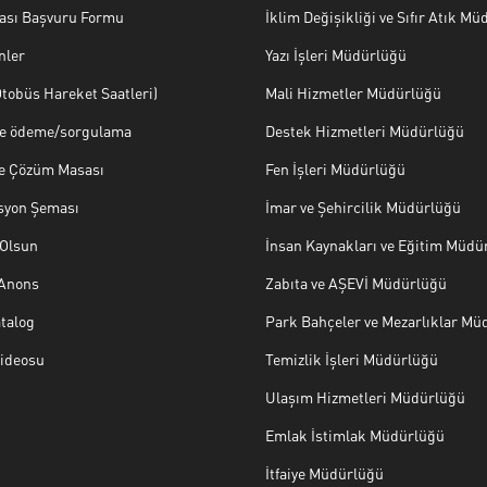
ası Başvuru Formu
İklim Değişikliği ve Sıfır Atık M
nler
Yazı İşleri Müdürlüğü
tobüs Hareket Saatleri)
Mali Hizmetler Müdürlüğü
ye ödeme/sorgulama
Destek Hizmetleri Müdürlüğü
ve Çözüm Masası
Fen İşleri Müdürlüğü
syon Şeması
İmar ve Şehircilik Müdürlüğü
Olsun
İnsan Kaynakları ve Eğitim Müdü
 Anons
Zabıta ve AŞEVİ Müdürlüğü
talog
Park Bahçeler ve Mezarlıklar Mü
Videosu
Temizlik İşleri Müdürlüğü
Ulaşım Hizmetleri Müdürlüğü
Emlak İstimlak Müdürlüğü
İtfaiye Müdürlüğü