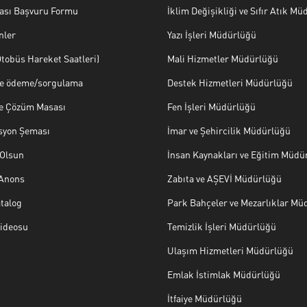
ası Başvuru Formu
İklim Değişikliği ve Sıfır Atık M
nler
Yazı İşleri Müdürlüğü
tobüs Hareket Saatleri)
Mali Hizmetler Müdürlüğü
ye ödeme/sorgulama
Destek Hizmetleri Müdürlüğü
ve Çözüm Masası
Fen İşleri Müdürlüğü
syon Şeması
İmar ve Şehircilik Müdürlüğü
Olsun
İnsan Kaynakları ve Eğitim Müdü
 Anons
Zabıta ve AŞEVİ Müdürlüğü
talog
Park Bahçeler ve Mezarlıklar Mü
Videosu
Temizlik İşleri Müdürlüğü
Ulaşım Hizmetleri Müdürlüğü
Emlak İstimlak Müdürlüğü
İtfaiye Müdürlüğü