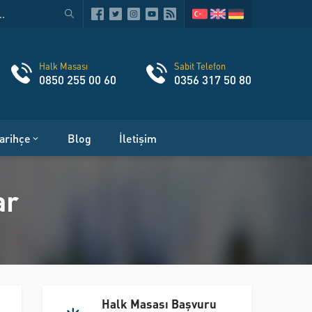
Halk Masası
Sabit Telefon
0850 255 00 60
0356 317 50 80
arihçe
Blog
İletişim
ar
Halk Masası Başvuru