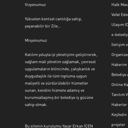
Vizyonumuz
Halk Mas
Vefat Ede
Yükselen kentsel canlılığa sahip,
Ulaşım (O
yaşanabilir bir Zile…
e-beledi
Misyonumuz
İletişim 
Katılım yoluyla iyi yönetişimi geliştirerek,
Organiza
sağlam mali yönetim sağlamak, çevresel
Haberim 
uygulamaların bilincinde, çalışkanlık ve
Belediye
duygudaşlık ile tüm topluma uygun
maliyetli ve sürdürülebilir hizmetler
Online Ka
sunan, kendini hizmete adamış ve
Tanıtım 
Halk Masası
kurumsallaşmış bir belediye iş gücüne
sahip olmak.
Haberler
Keşfedin
projeler
Bu sitenin kurulumu Yaşar Erkan İÇEN