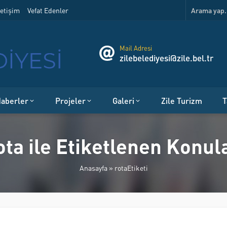
etişim
Vefat Edenler
Mail Adresi
zilebelediyesi@zile.bel.tr
aberler
Projeler
Galeri
Zile Turizm
T
ota ile Etiketlenen Konul
Anasayfa
»
rotaEtiketi