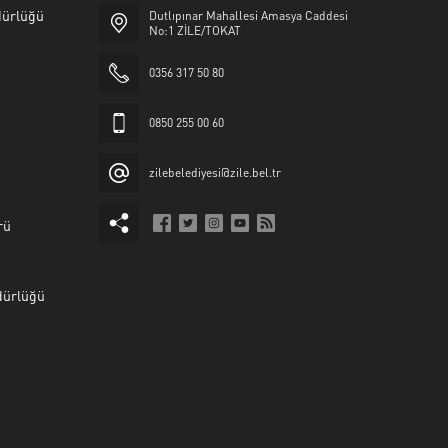
üdürlüğü
Dutlıpınar Mahallesi Amasya Caddesi
No:1 ZİLE/TOKAT
0356 317 50 80
0850 255 00 60
zilebelediyesi@zile.bel.tr
rü
dürlüğü