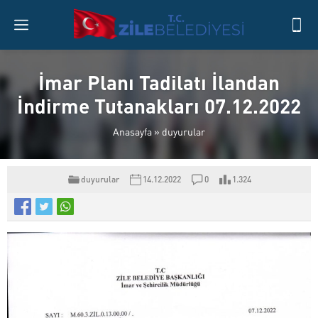
İmar Planı Tadilatı İlandan
İndirme Tutanakları 07.12.2022
Anasayfa
»
duyurular
duyurular
14.12.2022
0
1.324