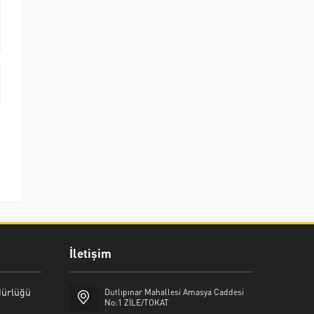
İletişim
üdürlüğü
Dutlıpınar Mahallesi Amasya Caddesi
No:1 ZİLE/TOKAT