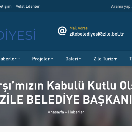
etişim
Vefat Edenler
Mail Adresi
zilebelediyesi@zile.bel.tr
aberler
Projeler
Galeri
Zile Turizm
T
arşı’mızın Kabulü Kutlu 
ZİLE BELEDİYE BAŞKAN
Anasayfa
»
Haberler