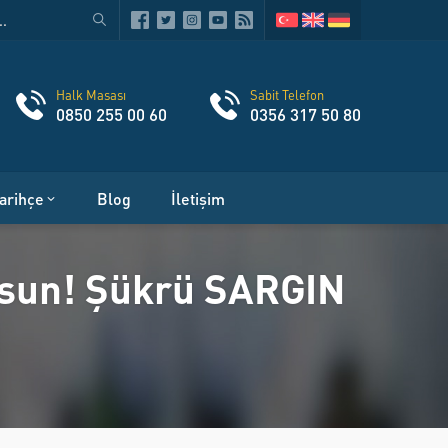
Halk Masası
Sabit Telefon
0850 255 00 60
0356 317 50 80
arihçe
Blog
İletişim
Olsun! Şükrü SARGIN
I