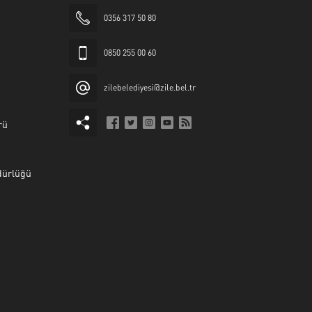
0356 317 50 80
0850 255 00 60
zilebelediyesi@zile.bel.tr
rü
dürlüğü