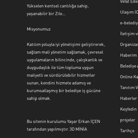
Vefat Ede
Yükselen kentsel canlılığa sahip,
Ulaşım (O
yaşanabilir bir Zile…
e-beledi
Misyonumuz
İletişim 
Katılım yoluyla iyi yönetişimi geliştirerek,
Organiza
sağlam mali yönetim sağlamak, çevresel
Haberim 
uygulamaların bilincinde, çalışkanlık ve
Belediye
duygudaşlık ile tüm topluma uygun
maliyetli ve sürdürülebilir hizmetler
Online Ka
sunan, kendini hizmete adamış ve
Tanıtım 
Halk Masası
kurumsallaşmış bir belediye iş gücüne
sahip olmak.
Haberler
Keşfedin
projeler
Bu sitenin kurulumu Yaşar Erkan İÇEN
Cevap Yaz
tarafından yapılmıştır. 3D MİNİA
Tarihçe