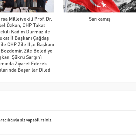
sa Milletvekili Prof. Dr.
Sarıkamış
sel Özkan, CHP Tokat
vekili Kadim Durmaz ile
okat İl Başkanı Çağdaş
ile CHP Zile İlçe Başkanı
a Bozdemir, Zile Belediye
şkanı Şükrü Sargın’ı
mında Ziyaret Ederek
larında Başarılar Diledi
cılığıyla siz yapabilirsiniz.