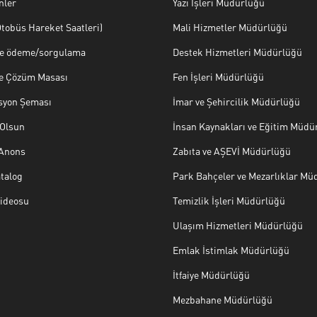
nler
Yazı İşleri Müdürlüğü
tobüs Hareket Saatleri)
Mali Hizmetler Müdürlüğü
ye ödeme/sorgulama
Destek Hizmetleri Müdürlüğü
ve Çözüm Masası
Fen İşleri Müdürlüğü
syon Şeması
İmar ve Şehircilik Müdürlüğü
Olsun
İnsan Kaynakları ve Eğitim Müdü
 Anons
Zabıta ve AŞEVİ Müdürlüğü
talog
Park Bahçeler ve Mezarlıklar Mü
Videosu
Temizlik İşleri Müdürlüğü
Ulaşım Hizmetleri Müdürlüğü
Emlak İstimlak Müdürlüğü
İtfaiye Müdürlüğü
Mezbahane Müdürlüğü