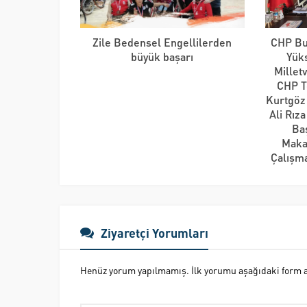
Zile Bedensel Engellilerden
CHP Bur
büyük başarı
Yük
Millet
CHP T
Kurtgöz 
Ali Rız
Ba
Maka
Çalışma
Ziyaretçi Yorumları
Henüz yorum yapılmamış. İlk yorumu aşağıdaki form ara