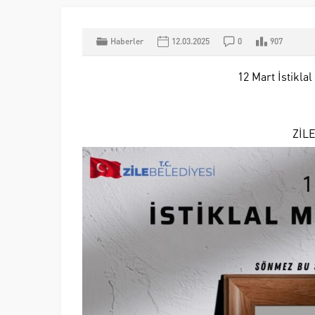
Haberler
12.03.2025
0
907
12 Mart İstikla
ZİL