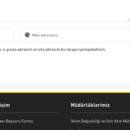
 e-posta adresim ve site adresim bu tarayıcıya kaydedilsin.
rişim
Müdürlüklerimiz
ası Başvuru Formu
İklim Değişikliği ve Sıfır Atık M