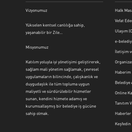
Vizyonumuz
Halk Mas
Vefat Ede
Yükselen kentsel canlılığa sahip,
Ulaşım (O
yaşanabilir bir Zile…
e-beledi
Misyonumuz
İletişim 
Katılım yoluyla iyi yönetişimi geliştirerek,
Organiza
sağlam mali yönetim sağlamak, çevresel
Haberim 
uygulamaların bilincinde, çalışkanlık ve
Belediye
duygudaşlık ile tüm topluma uygun
maliyetli ve sürdürülebilir hizmetler
Online Ka
sunan, kendini hizmete adamış ve
Tanıtım 
Halk Masası
kurumsallaşmış bir belediye iş gücüne
sahip olmak.
Haberler
Keşfedin