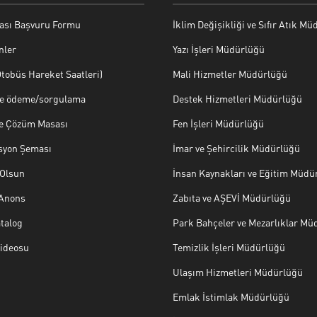
ası Başvuru Formu
İklim Değişikliği ve Sıfır Atık M
nler
Yazı İşleri Müdürlüğü
tobüs Hareket Saatleri)
Mali Hizmetler Müdürlüğü
ye ödeme/sorgulama
Destek Hizmetleri Müdürlüğü
ve Çözüm Masası
Fen İşleri Müdürlüğü
syon Şeması
İmar ve Şehircilik Müdürlüğü
Olsun
İnsan Kaynakları ve Eğitim Müdü
 Anons
Zabıta ve AŞEVİ Müdürlüğü
talog
Park Bahçeler ve Mezarlıklar Mü
Videosu
Temizlik İşleri Müdürlüğü
Ulaşım Hizmetleri Müdürlüğü
Emlak İstimlak Müdürlüğü