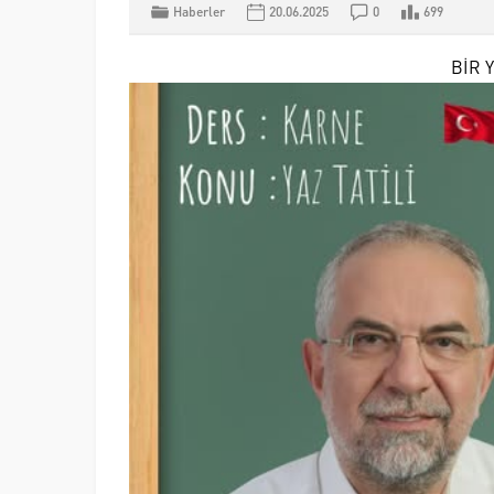
Haberler
20.06.2025
0
699
BİR 