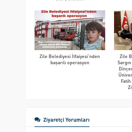
Zile Belediyesi İtfaiyesi’nden
Zile 
başarılı operasyon
Sargın
Dinçe
Üniver
Fatih
Z
Ziyaretçi Yorumları