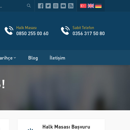
Halk Masası
Sabit Telefon
0850 255 00 60
0356 317 50 80
arihçe
Blog
İletişim
!
Halk Masası Başvuru