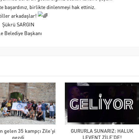
e başardınız, birlikte dinlenmeyi hak ettiniz.
atiller arkadaşlar!
Şükrü SARGIN
le Belediye Başkanı
n gelen 35 kampçı Zile’yi
GURURLA SUNARIZ: HALUK
gezdi
LEVENT ZİLE’DE!