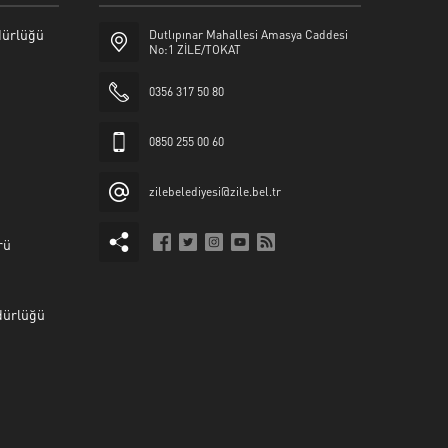
üdürlüğü
Dutlıpınar Mahallesi Amasya Caddesi
No:1 ZİLE/TOKAT
0356 317 50 80
0850 255 00 60
zilebelediyesi@zile.bel.tr
rü
dürlüğü