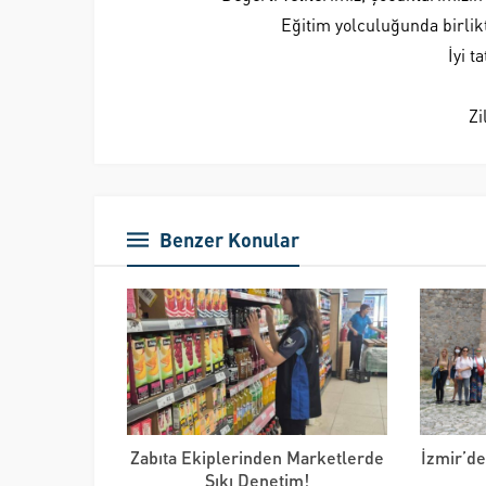
Eğitim yolculuğunda birlikt
İyi t
Zi
Benzer Konular
Zabıta Ekiplerinden Marketlerde
İzmir’de
Sıkı Denetim!