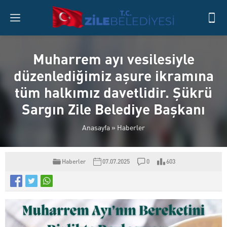
Muharrem ayı vesilesiyle
düzenlediğimiz aşure ikramına
tüm halkımız davetlidir. Şükrü
Sargın Zile Belediye Başkanı
Anasayfa
»
Haberler
Haberler
07.07.2025
0
603