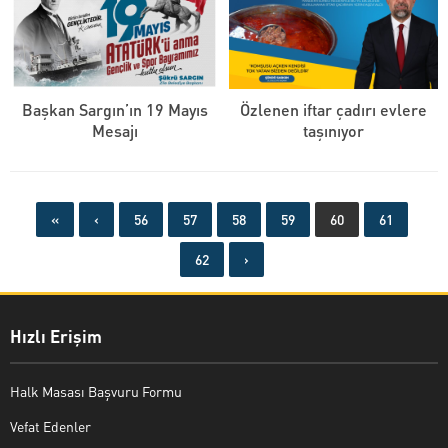
Başkan Sargın’ın 19 Mayıs
Özlenen iftar çadırı evlere
Mesajı
taşınıyor
«
‹
56
57
58
59
60
61
62
›
Hızlı Erişim
Halk Masası Başvuru Formu
Vefat Edenler