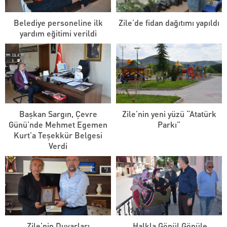
Belediye personeline ilk
Zile’de fidan dağıtımı yapıldı
yardım eğitimi verildi
Başkan Sargın, Çevre
Zile’nin yeni yüzü “Atatürk
Günü’nde Mehmet Egemen
Parkı”
Kurt’a Teşekkür Belgesi
Verdi
Zile’nin Duvarları
Halkla Gönül Gönüle